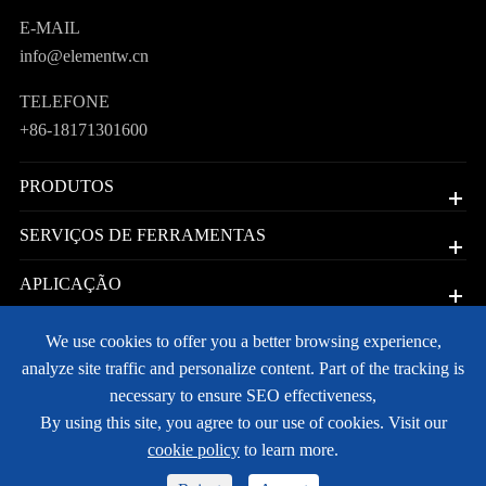
E-MAIL
info@elementw.cn
TELEFONE
+86-18171301600
PRODUTOS
SERVIÇOS DE FERRAMENTAS
APLICAÇÃO
LINKS RÁPIDOS
We use cookies to offer you a better browsing experience,
analyze site traffic and personalize content. Part of the tracking is
Direitos autorais©
JoyJet Precision Limited
Todos os direitos
necessary to ensure SEO effectiveness,
reservados.
By using this site, you agree to our use of cookies. Visit our
Sitemap
Política de Privacidade
cookie policy
to learn more.